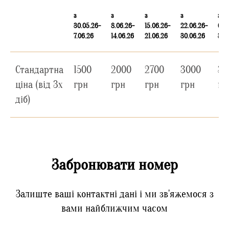
з
з
з
з
з
30.05.26-
8.06.26-
15.06.26-
22.06.26-
01.0
7.06.26
14.06.26
21.06.26
30.06.26
30.
Стандартна
1500
2000
2700
3000
35
ціна (від 3х
грн
грн
грн
грн
гр
діб)
Забронювати номер
Залиште ваші контактні дані і ми зв'яжемося з
вами найближчим часом