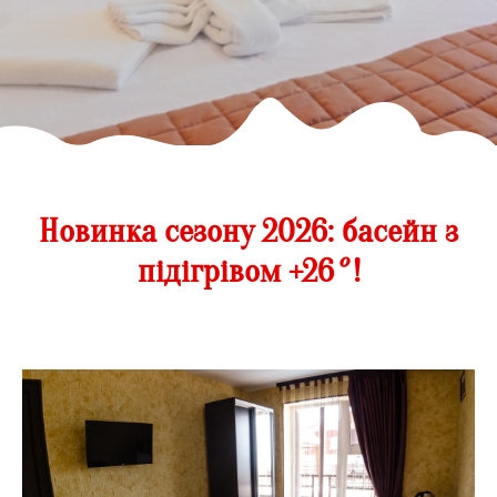
Новинка сезону 2026: басейн з
підігрівом +26
°
!