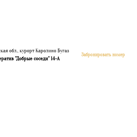
кая обл., курорт Каролино Бугаз
Забронировать номер
ератив "Добрые соседи" 14-А