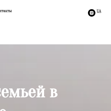
нтакты
UA
емьей в