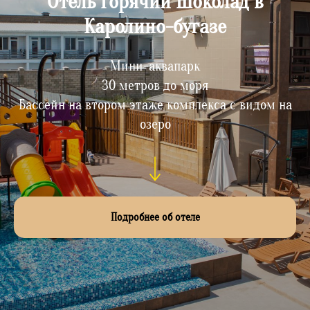
Отель Горячий Шоколад в
Каролино-бугазе
Мини-аквапарк
30 метров до моря
Бассейн на втором этаже комплекса с видом на
озеро
Подробнее об отеле