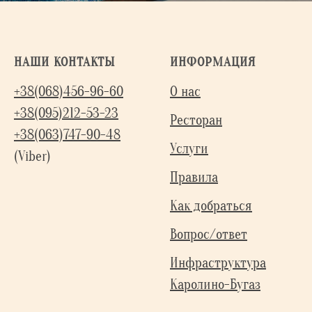
НАШИ КОНТАКТЫ
ИНФОРМАЦИЯ
+38(068)456-96-60
О нас
+38(095)212-53-23
Ресторан
+38(063)747-90-48
Услуги
(Viber)
Правила
Как добраться
Вопрос/ответ
Инфраструктура
Каролино-Бугаз